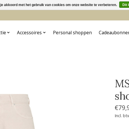
 je akkoord met het gebruik van cookies om onze website te verbeteren.
Dit 
5
ctie
Accessoires
Personal shoppen
Cadeaubonne
MS
sh
€79,
Incl. bt