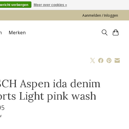
bericht verbergen
Meer over cookies »
Aanmelden / Inloggen
n
Merken
CH Aspen ida denim
orts Light pink wash
95
w