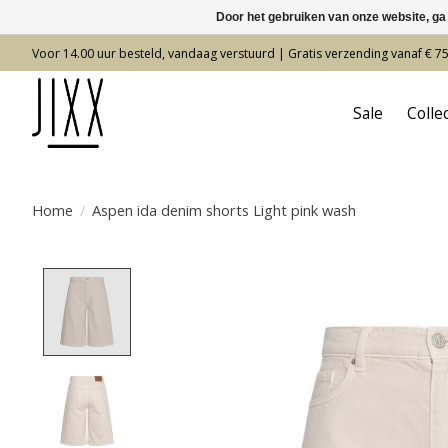
Door het gebruiken van onze website, ga
Voor 14.00 uur besteld, vandaag verstuurd | Gratis verzending vanaf € 7
Sale
Colle
Home
/
Aspen ida denim shorts Light pink wash
Product image slideshow Items