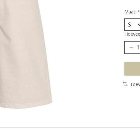
Maat:
*
Hoeveel
Toev