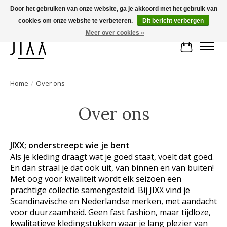
Door het gebruiken van onze website, ga je akkoord met het gebruik van
cookies om onze website te verbeteren.
Dit bericht verbergen
Voor 14.00 uur besteld, vandaag verstuurd | Gratis verzending vanaf € 75
Meer over cookies »
Winkelwa
Home
/
Over ons
Over ons
JIXX; onderstreept wie je bent
Als je kleding draagt wat je goed staat, voelt dat goed.
En dan straal je dat ook uit, van binnen en van buiten!
Met oog voor kwaliteit wordt elk seizoen een
prachtige collectie samengesteld. Bij JIXX vind je
Scandinavische en Nederlandse merken, met aandacht
voor duurzaamheid. Geen fast fashion, maar tijdloze,
kwalitatieve kledingstukken waar je lang plezier van