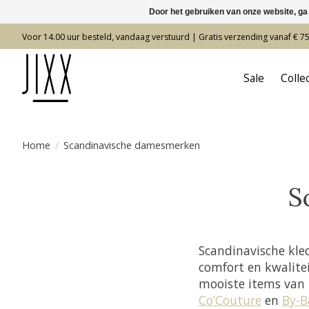
Door het gebruiken van onze website, ga
Voor 14.00 uur besteld, vandaag verstuurd | Gratis verzending vanaf € 7
Sale
Colle
Home
/
Scandinavische damesmerken
S
Scandinavische kle
comfort en kwalitei
mooiste items van
Co’Couture
en
By-B