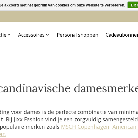
 je akkoord met het gebruik van cookies om onze website te verbeteren.
Dit 
5
ctie
Accessoires
Personal shoppen
Cadeaubonne
candinavische damesmerk
ding voor dames is de perfecte combinatie van minimal
t. Bij Jixx Fashion vind je een zorgvuldig samengesteld
 populaire merken zoals
MSCH Copenhagen
,
American 
ar.