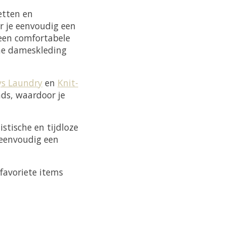
etten en
r je eenvoudig een
, een comfortabele
che dameskleding
ys Laundry
en
Knit-
ds, waardoor je
stische en tijdloze
e eenvoudig een
favoriete items