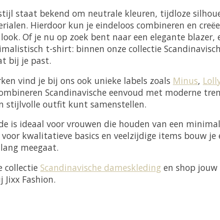
tijl staat bekend om neutrale kleuren, tijdloze silhou
ialen. Hierdoor kun je eindeloos combineren en creëe
ge look. Of je nu op zoek bent naar een elegante blazer
malistisch t-shirt: binnen onze collectie Scandinavis
at bij je past.
en vind je bij ons ook unieke labels zoals
Minus
,
Loll
combineren Scandinavische eenvoud met moderne tren
n stijlvolle outfit kunt samenstellen.
e is ideaal voor vrouwen die houden van een minimali
en voor kwalitatieve basics en veelzijdige items bouw j
nlang meegaat.
 collectie
Scandinavische dameskleding
en shop jouw 
j Jixx Fashion.