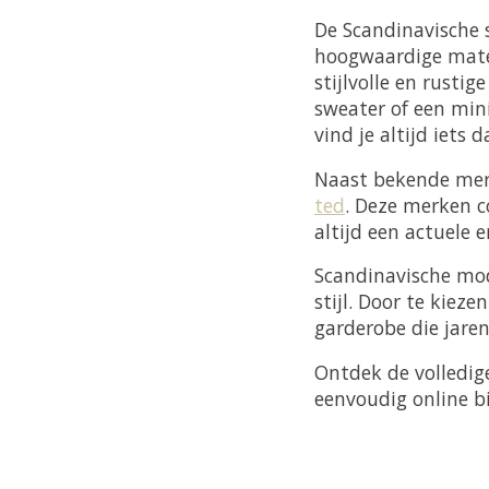
De Scandinavische s
hoogwaardige mater
stijlvolle en rusti
sweater of een mini
vind je altijd iets d
Naast bekende merk
ted
. Deze merken 
altijd een actuele e
Scandinavische mod
stijl. Door te kiez
garderobe die jare
Ontdek de volledige
eenvoudig online bi