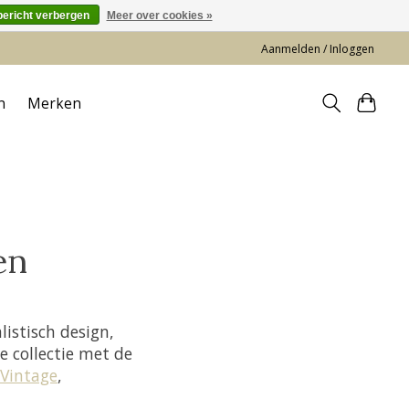
bericht verbergen
Meer over cookies »
Aanmelden / Inloggen
n
Merken
en
istisch design,
e collectie met de
Vintage
,