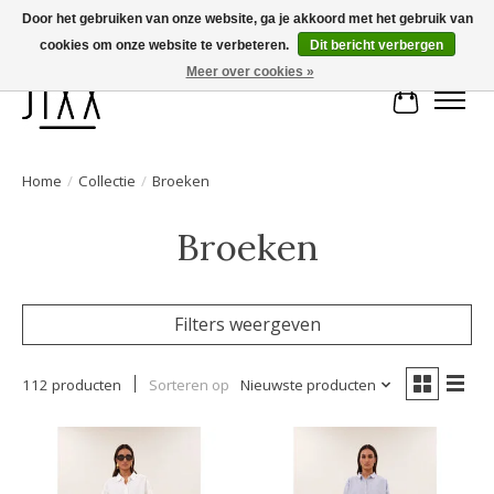
Door het gebruiken van onze website, ga je akkoord met het gebruik van
cookies om onze website te verbeteren.
Dit bericht verbergen
Voor 14.00 uur besteld, vandaag verstuurd | Gratis verzending vanaf € 75
Meer over cookies »
Winkelwa
Home
/
Collectie
/
Broeken
Broeken
Filters weergeven
112 producten
Sorteren op
Nieuwste producten