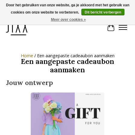
Door het gebruiken van onze website, ga je akkoord met het gebruik van
cookies om onze website te verbeteren.
Dit bericht verbergen
Voor 14.00 uur besteld, vandaag verstuurd | Gratis verzending vanaf € 75
Meer over cookies »
Winkelwa
Home
/ Een aangepaste cadeaubon aanmaken
Een aangepaste cadeaubon
aanmaken
Jouw ontwerp