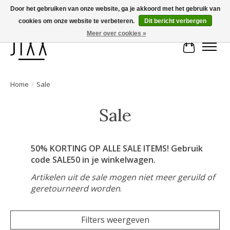
Door het gebruiken van onze website, ga je akkoord met het gebruik van
cookies om onze website te verbeteren.
Dit bericht verbergen
Voor 14.00 uur besteld, vandaag verstuurd | Gratis verzending vanaf € 75
Meer over cookies »
Winkelwa
Home
/
Sale
Sale
50% KORTING OP ALLE SALE ITEMS! Gebruik
code SALE50 in je winkelwagen.
Artikelen uit de sale mogen niet meer geruild of
geretourneerd worden
.
Filters weergeven