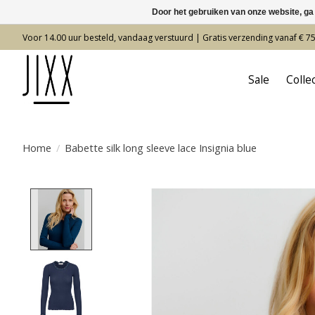
Door het gebruiken van onze website, ga
Voor 14.00 uur besteld, vandaag verstuurd | Gratis verzending vanaf € 7
Sale
Colle
Home
/
Babette silk long sleeve lace Insignia blue
Product image slideshow Items