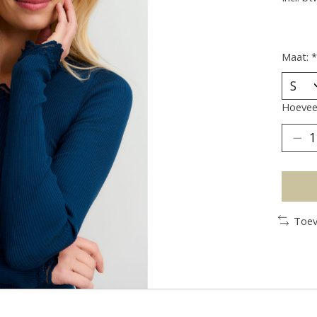
Maat:
*
Hoeveel
Toev