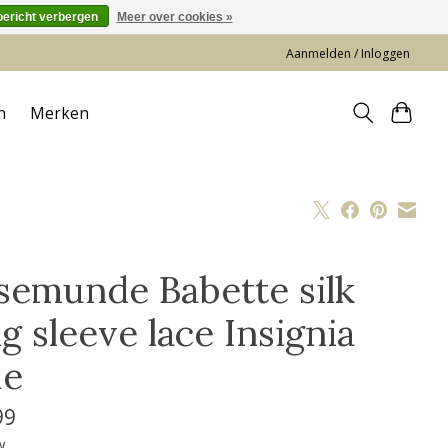
bericht verbergen
Meer over cookies »
Aanmelden / Inloggen
n
Merken
semunde Babette silk
g sleeve lace Insignia
ue
99
w