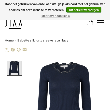
Door het gebruiken van onze website, ga je akkoord met het gebruik van
cookies om onze website te verbeteren.
Dit bericht verbergen
Voor 14.00 uur besteld, vandaag verstuurd | Gratis verzending vanaf € 75
Meer over cookies »
Winkelwa
Home
/
Babette silk long sleeve lace Navy
Product image slideshow Items