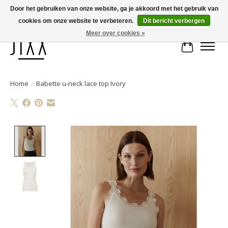
Door het gebruiken van onze website, ga je akkoord met het gebruik van
cookies om onze website te verbeteren.
Dit bericht verbergen
Voor 14.00 uur besteld, vandaag verstuurd | Gratis verzending vanaf € 75
Meer over cookies »
Winkelwa
Home
/
Babette u-neck lace top Ivory
Product image slideshow Items