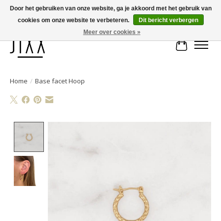
Door het gebruiken van onze website, ga je akkoord met het gebruik van
cookies om onze website te verbeteren.
Dit bericht verbergen
Voor 14.00 uur besteld, vandaag verstuurd | Gratis verzending vanaf € 75
Meer over cookies »
Winkelwa
Home
/
Base facet Hoop
Product image slideshow Items