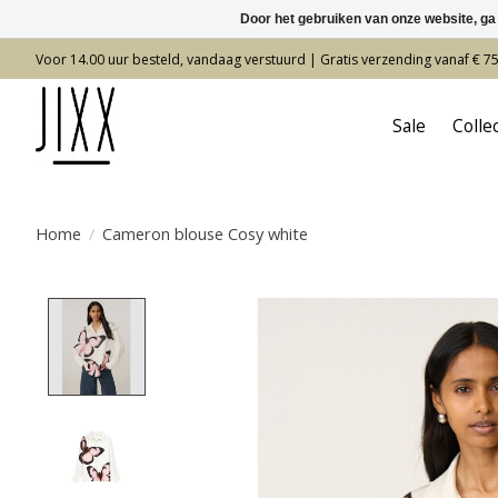
Door het gebruiken van onze website, ga
Voor 14.00 uur besteld, vandaag verstuurd | Gratis verzending vanaf € 7
Sale
Colle
Home
/
Cameron blouse Cosy white
Product image slideshow Items