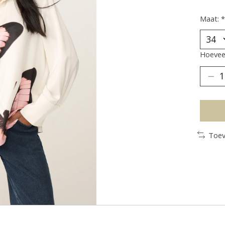
Maat:
*
Hoeveel
Toev