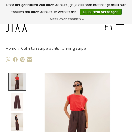
Door het gebruiken van onze website, ga je akkoord met het gebruik van
cookies om onze website te verbeteren.
Dit bericht verbergen
Voor 14.00 uur besteld, vandaag verstuurd | Gratis verzending vanaf € 75
Meer over cookies »
Winkelwa
Home
/
Celin tan stripe pants Tanning stripe
Product image slideshow Items