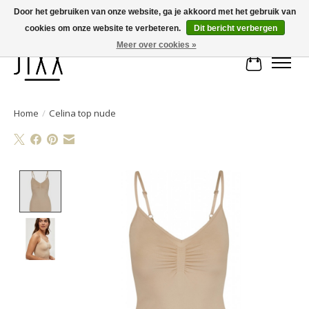
Door het gebruiken van onze website, ga je akkoord met het gebruik van
cookies om onze website te verbeteren.
Dit bericht verbergen
Voor 14.00 uur besteld, vandaag verstuurd | Gratis verzending vanaf € 75
Meer over cookies »
Winkelwa
Home
/
Celina top nude
Product image slideshow Items