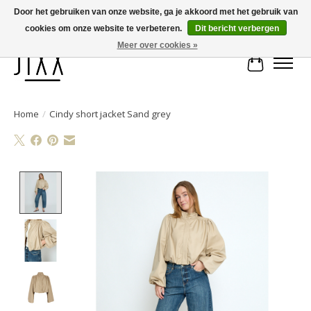
Door het gebruiken van onze website, ga je akkoord met het gebruik van
cookies om onze website te verbeteren.
Dit bericht verbergen
Voor 14.00 uur besteld, vandaag verstuurd | Gratis verzending vanaf € 75
Meer over cookies »
Winkelwa
Home
/
Cindy short jacket Sand grey
Product image slideshow Items