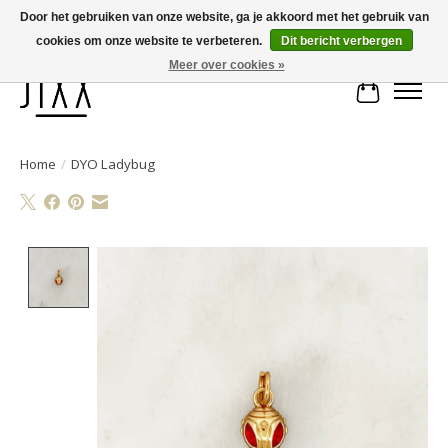
Door het gebruiken van onze website, ga je akkoord met het gebruik van
cookies om onze website te verbeteren.
Dit bericht verbergen
Voor 14.00 uur besteld, vandaag verstuurd | Gratis verzending vanaf € 75
Meer over cookies »
Winkelwa
Home
/
DYO Ladybug
Product image slideshow Items