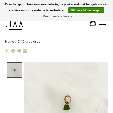
Door het gebruiken van onze website, ga je akkoord met het gebruik van
cookies om onze website te verbeteren.
Dit bericht verbergen
Voor 14.00 uur besteld, vandaag verstuurd | Gratis verzending vanaf € 75
Meer over cookies »
Winkelwa
Home
/
DYO jade drop
Product image slideshow Items