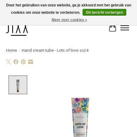
Door het gebruiken van onze website, ga je akkoord met het gebruik van
cookies om onze website te verbeteren.
Dit bericht verbergen
Voor 14.00 uur besteld, vandaag verstuurd | Gratis verzending vanaf € 75
Meer over cookies »
Winkelwa
Home
/
Hand cream tube - Lots of love ss24
Product image slideshow Items