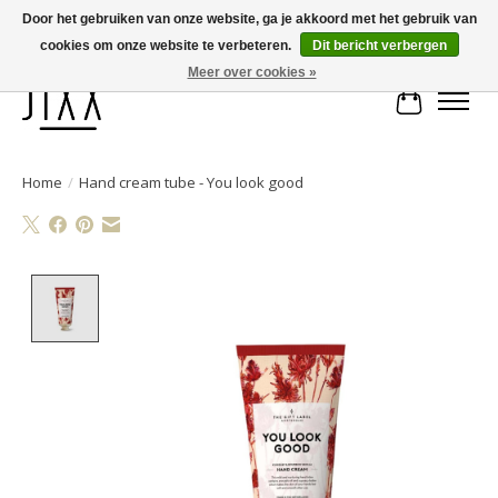
Door het gebruiken van onze website, ga je akkoord met het gebruik van
cookies om onze website te verbeteren.
Dit bericht verbergen
Voor 14.00 uur besteld, vandaag verstuurd | Gratis verzending vanaf € 75
Meer over cookies »
Winkelwa
Home
/
Hand cream tube - You look good
Product image slideshow Items