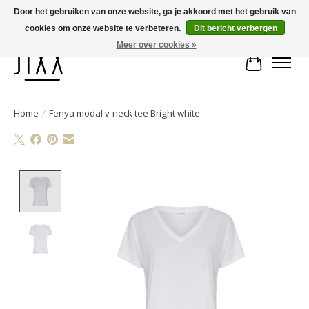
Door het gebruiken van onze website, ga je akkoord met het gebruik van
cookies om onze website te verbeteren.
Dit bericht verbergen
Voor 14.00 uur besteld, vandaag verstuurd | Gratis verzending vanaf € 75
Meer over cookies »
Winkelwa
Home
/
Fenya modal v-neck tee Bright white
Product image slideshow Items