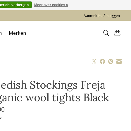
bericht verbergen
Meer over cookies »
Aanmelden / Inloggen
n
Merken
edish Stockings Freja
ganic wool tights Black
00
w