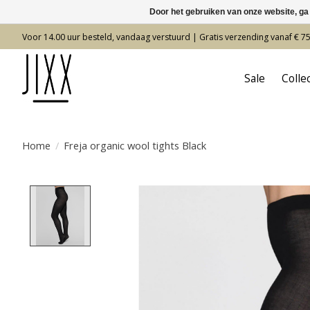
Door het gebruiken van onze website, ga
Voor 14.00 uur besteld, vandaag verstuurd | Gratis verzending vanaf € 7
Sale
Colle
Home
/
Freja organic wool tights Black
Product image slideshow Items