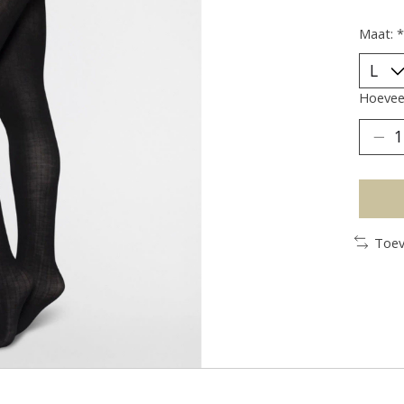
Maat:
*
Hoeveel
Toev