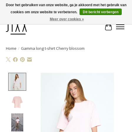
Door het gebruiken van onze website, ga je akkoord met het gebruik van
cookies om onze website te verbeteren.
Dit bericht verbergen
Voor 14.00 uur besteld, vandaag verstuurd | Gratis verzending vanaf € 75
Meer over cookies »
Winkelwa
Home
/
Gamma long t-shirt Cherry blossom
Product image slideshow Items