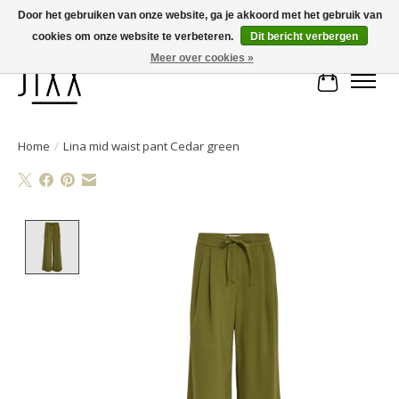
Door het gebruiken van onze website, ga je akkoord met het gebruik van
cookies om onze website te verbeteren.
Dit bericht verbergen
Voor 14.00 uur besteld, vandaag verstuurd | Gratis verzending vanaf € 75
Meer over cookies »
Winkelwa
Home
/
Lina mid waist pant Cedar green
Product image slideshow Items