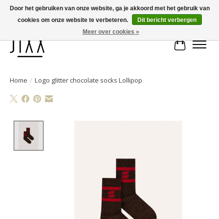
Door het gebruiken van onze website, ga je akkoord met het gebruik van
cookies om onze website te verbeteren.
Dit bericht verbergen
Voor 14.00 uur besteld, vandaag verstuurd | Gratis verzending vanaf € 75
Meer over cookies »
Winkelwa
Home
/
Logo glitter chocolate socks Lollipop
Product image slideshow Items