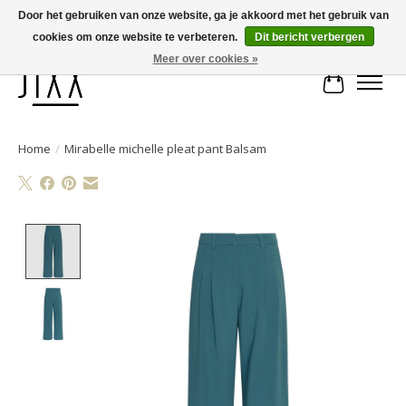
Door het gebruiken van onze website, ga je akkoord met het gebruik van
cookies om onze website te verbeteren.
Dit bericht verbergen
Voor 14.00 uur besteld, vandaag verstuurd | Gratis verzending vanaf € 75
Meer over cookies »
Winkelwa
Home
/
Mirabelle michelle pleat pant Balsam
Product image slideshow Items