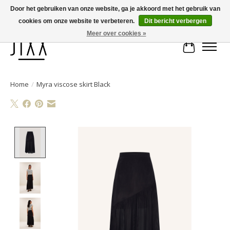
Door het gebruiken van onze website, ga je akkoord met het gebruik van
cookies om onze website te verbeteren.
Dit bericht verbergen
Voor 14.00 uur besteld, vandaag verstuurd | Gratis verzending vanaf € 75
Meer over cookies »
Winkelwa
Home
/
Myra viscose skirt Black
Product image slideshow Items