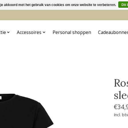
 je akkoord met het gebruik van cookies om onze website te verbeteren.
Dit 
5
ctie
Accessoires
Personal shoppen
Cadeaubonne
Ro
sle
€34,
Incl. bt