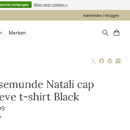
bericht verbergen
Meer over cookies »
Aanmelden / Inloggen
n
Merken
semunde Natali cap
eve t-shirt Black
99
w