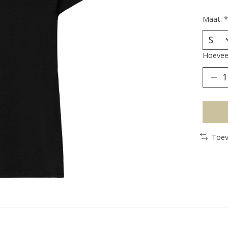
Maat:
*
Hoeveel
Toev