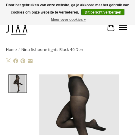
Door het gebruiken van onze website, ga je akkoord met het gebruik van
cookies om onze website te verbeteren.
Dit bericht verbergen
Voor 14.00 uur besteld, vandaag verstuurd | Gratis verzending vanaf € 75
Meer over cookies »
Winkelwa
Home
/
Nina fishbone tights Black 40 Den
Product image slideshow Items