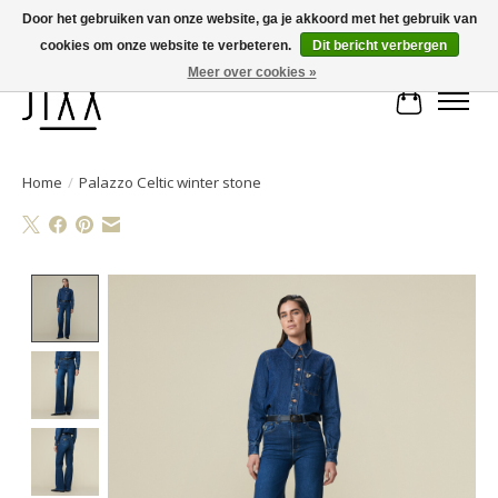
Door het gebruiken van onze website, ga je akkoord met het gebruik van
cookies om onze website te verbeteren.
Dit bericht verbergen
Voor 14.00 uur besteld, vandaag verstuurd | Gratis verzending vanaf € 75
Meer over cookies »
Winkelwa
Home
/
Palazzo Celtic winter stone
Product image slideshow Items