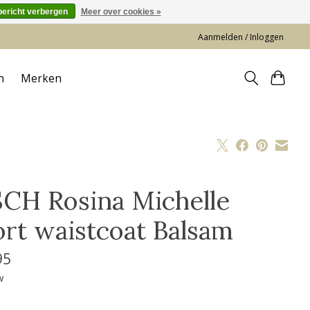
bericht verbergen
Meer over cookies »
Aanmelden / Inloggen
n
Merken
CH Rosina Michelle
ort waistcoat Balsam
95
w