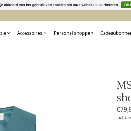
 je akkoord met het gebruik van cookies om onze website te verbeteren.
Dit 
5
ctie
Accessoires
Personal shoppen
Cadeaubonne
MS
sh
€79,
Incl. bt