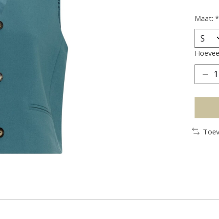
Maat:
*
Hoeveel
Toev