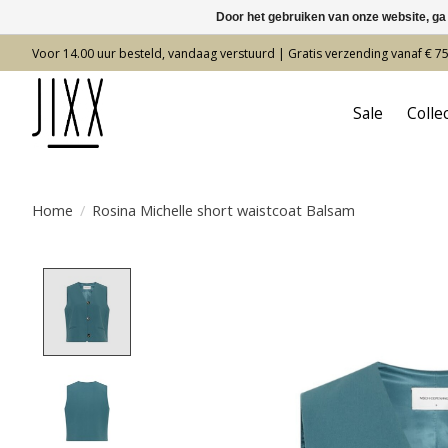
Door het gebruiken van onze website, ga
Voor 14.00 uur besteld, vandaag verstuurd | Gratis verzending vanaf € 7
Sale
Colle
Home
/
Rosina Michelle short waistcoat Balsam
Product image slideshow Items