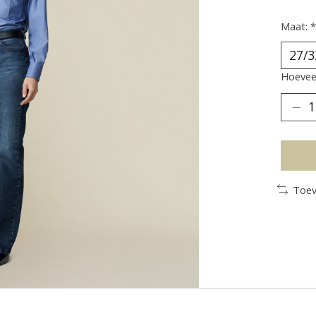
Maat:
*
Hoeveel
Toev