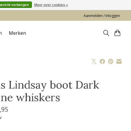
bericht verbergen
Meer over cookies »
Aanmelden / Inloggen
n
Merken
is Lindsay boot Dark
one whiskers
,95
w