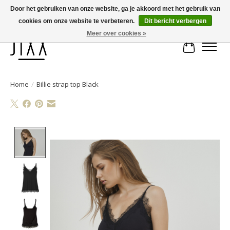
Door het gebruiken van onze website, ga je akkoord met het gebruik van
cookies om onze website te verbeteren.
Dit bericht verbergen
Voor 14.00 uur besteld, vandaag verstuurd | Gratis verzending vanaf € 75
Meer over cookies »
Winkelwa
Home
/
Billie strap top Black
Product image slideshow Items