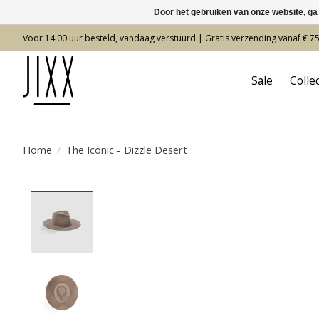
Door het gebruiken van onze website, ga
Voor 14.00 uur besteld, vandaag verstuurd | Gratis verzending vanaf € 7
Sale
Colle
Home
/
The Iconic - Dizzle Desert
Product image slideshow Items