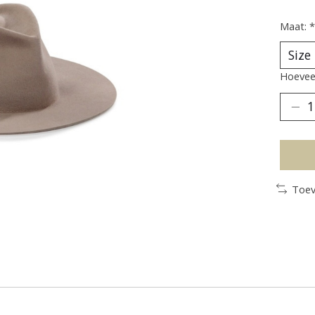
Maat:
*
Hoeveel
Toev