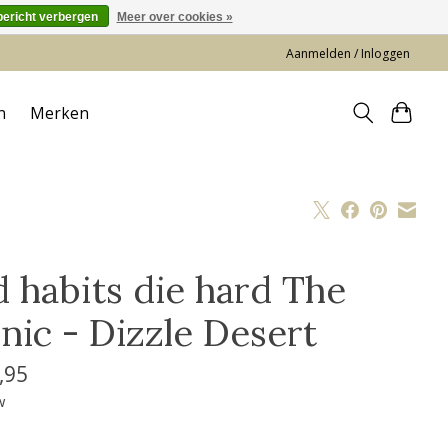
bericht verbergen
Meer over cookies »
Aanmelden / Inloggen
n
Merken
d habits die hard The
onic - Dizzle Desert
,95
w