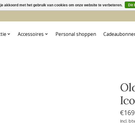
 je akkoord met het gebruik van cookies om onze website te verbeteren.
Dit 
5
ctie
Accessoires
Personal shoppen
Cadeaubonne
Ol
Ic
€169
Incl. bt