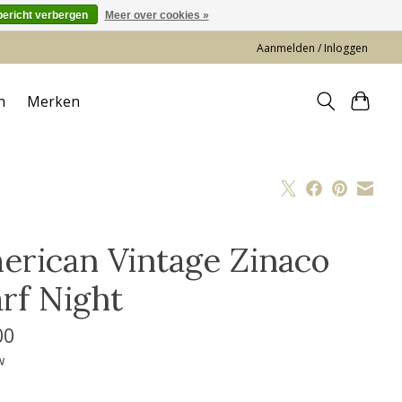
bericht verbergen
Meer over cookies »
Aanmelden / Inloggen
n
Merken
erican Vintage Zinaco
arf Night
00
w