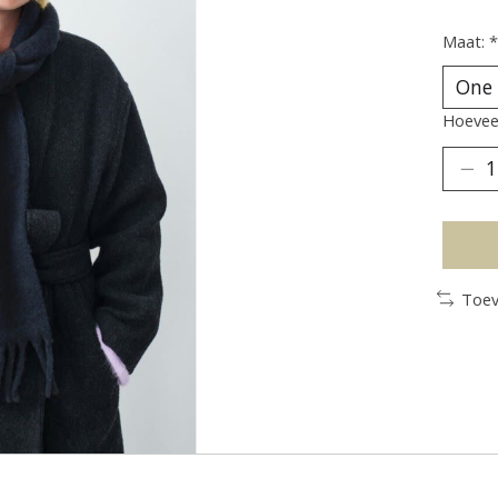
Maat:
*
Hoeveel
Toev