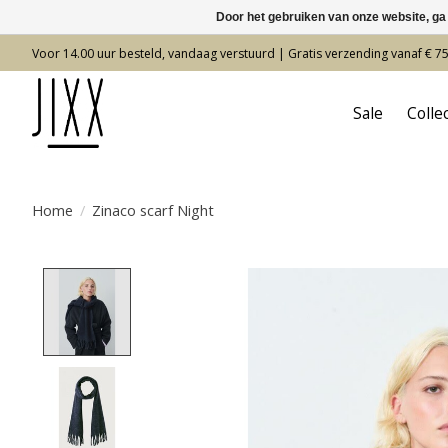
Door het gebruiken van onze website, ga
Voor 14.00 uur besteld, vandaag verstuurd | Gratis verzending vanaf € 7
Sale
Colle
Home
/
Zinaco scarf Night
Product image slideshow Items