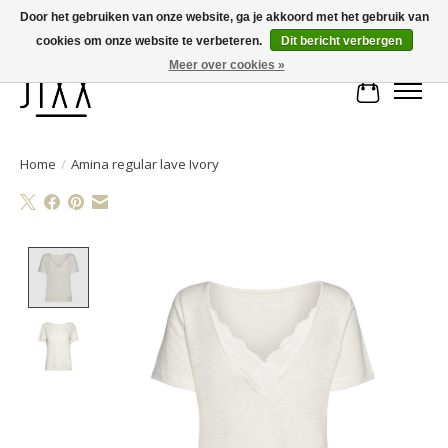
Door het gebruiken van onze website, ga je akkoord met het gebruik van
cookies om onze website te verbeteren.
Dit bericht verbergen
Voor 14.00 uur besteld, vandaag verstuurd | Gratis verzending vanaf € 75
Meer over cookies »
Winkelwa
Home
/
Amina regular lave Ivory
Product image slideshow Items