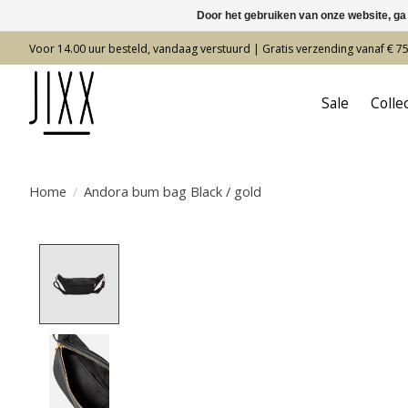
Door het gebruiken van onze website, ga
Voor 14.00 uur besteld, vandaag verstuurd | Gratis verzending vanaf € 7
Sale
Colle
Home
/
Andora bum bag Black / gold
Product image slideshow Items