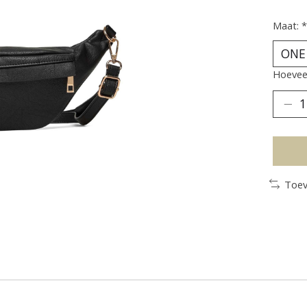
Maat:
*
Hoeveel
Toev