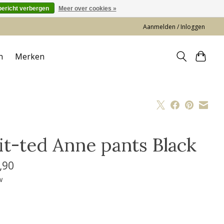
bericht verbergen
Meer over cookies »
Aanmelden / Inloggen
n
Merken
it-ted Anne pants Black
,90
w