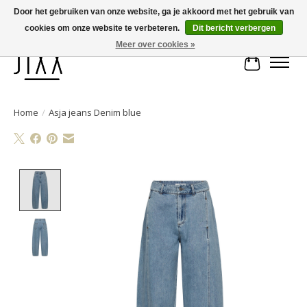
Door het gebruiken van onze website, ga je akkoord met het gebruik van
cookies om onze website te verbeteren.
Dit bericht verbergen
Voor 14.00 uur besteld, vandaag verstuurd | Gratis verzending vanaf € 75
Meer over cookies »
Winkelwa
Home
/
Asja jeans Denim blue
Product image slideshow Items