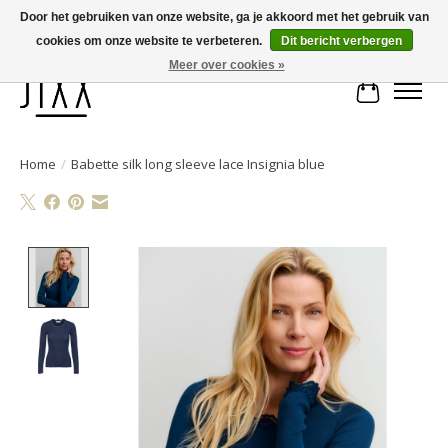
Door het gebruiken van onze website, ga je akkoord met het gebruik van
cookies om onze website te verbeteren.
Dit bericht verbergen
Voor 14.00 uur besteld, vandaag verstuurd | Gratis verzending vanaf € 75
Meer over cookies »
Winkelwa
Home
/
Babette silk long sleeve lace Insignia blue
Product image slideshow Items