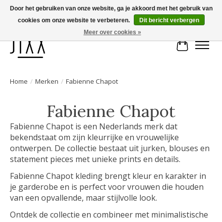
Door het gebruiken van onze website, ga je akkoord met het gebruik van
cookies om onze website te verbeteren.
Dit bericht verbergen
Voor 14.00 uur besteld, vandaag verstuurd | Gratis verzending vanaf € 75
Meer over cookies »
Winkelwa
Home
/
Merken
/
Fabienne Chapot
Fabienne Chapot
Fabienne Chapot is een Nederlands merk dat
bekendstaat om zijn kleurrijke en vrouwelijke
ontwerpen. De collectie bestaat uit jurken, blouses en
statement pieces met unieke prints en details.
Fabienne Chapot kleding brengt kleur en karakter in
je garderobe en is perfect voor vrouwen die houden
van een opvallende, maar stijlvolle look.
Ontdek de collectie en combineer met minimalistische