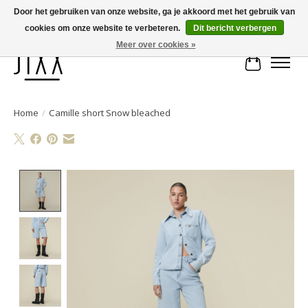
Door het gebruiken van onze website, ga je akkoord met het gebruik van
cookies om onze website te verbeteren.
Dit bericht verbergen
Voor 14.00 uur besteld, vandaag verstuurd | Gratis verzending vanaf € 75
Meer over cookies »
Winkelwa
Home
/
Camille short Snow bleached
Product image slideshow Items