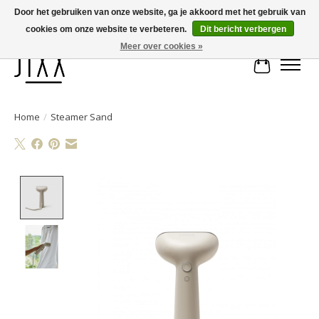
Door het gebruiken van onze website, ga je akkoord met het gebruik van
cookies om onze website te verbeteren.
Dit bericht verbergen
Voor 14.00 uur besteld, vandaag verstuurd | Gratis verzending vanaf € 75
Meer over cookies »
Winkelwa
Home
/
Steamer Sand
Product image slideshow Items