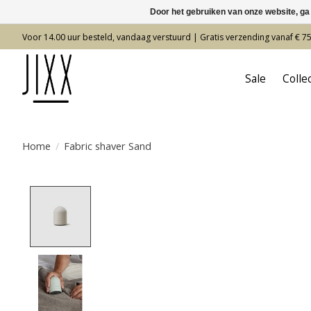
Door het gebruiken van onze website, ga
Voor 14.00 uur besteld, vandaag verstuurd | Gratis verzending vanaf € 7
Sale
Colle
Home
/
Fabric shaver Sand
Product image slideshow Items