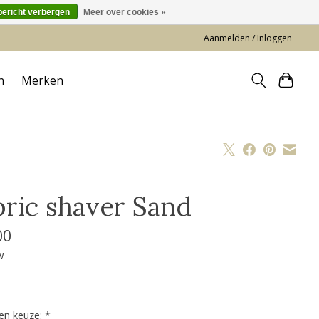
bericht verbergen
Meer over cookies »
Aanmelden / Inloggen
n
Merken
bric shaver Sand
00
w
en keuze:
*