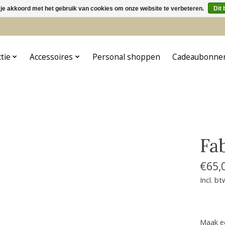
 je akkoord met het gebruik van cookies om onze website te verbeteren.
Dit 
5
ctie
Accessoires
Personal shoppen
Cadeaubonne
Fa
€65,
Incl. bt
Maak e