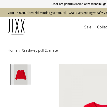
Door het gebruiken van onze website, ga
Voor 14.00 uur besteld, vandaag verstuurd | Gratis verzending vanaf € 7
Sale
Colle
Home
/
Crashway pull Ecarlate
Product image slideshow Items