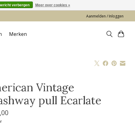
bericht verbergen
Meer over cookies »
Aanmelden / Inloggen
n
Merken
erican Vintage
ashway pull Ecarlate
,00
w