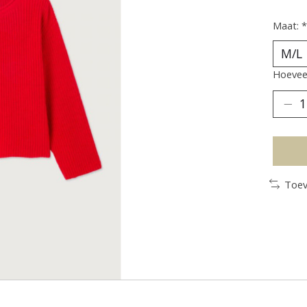
Maat:
*
Hoeveel
Toev