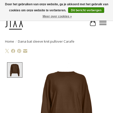
Door het gebruiken van onze website, ga je akkoord met het gebruik van
cookies om onze website te verbeteren.
Dit bericht verbergen
Voor 14.00 uur besteld, vandaag verstuurd | Gratis verzending vanaf € 75
Meer over cookies »
Winkelwa
Home
/
Dana bat sleeve knit pullover Carafe
Product image slideshow Items