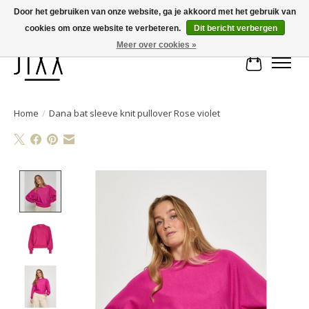
Door het gebruiken van onze website, ga je akkoord met het gebruik van
cookies om onze website te verbeteren.
Dit bericht verbergen
Voor 14.00 uur besteld, vandaag verstuurd | Gratis verzending vanaf € 75
Meer over cookies »
Winkelwa
Home
/
Dana bat sleeve knit pullover Rose violet
Product image slideshow Items