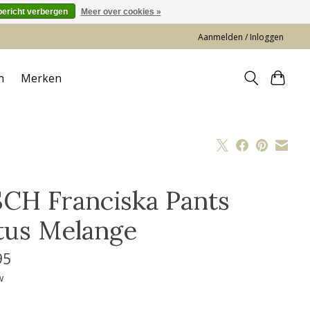
bericht verbergen
Meer over cookies »
Aanmelden / Inloggen
n
Merken
CH Franciska Pants
tus Melange
95
w