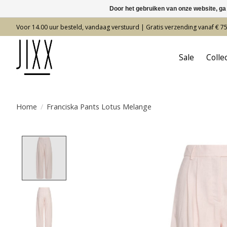
Door het gebruiken van onze website, ga
Voor 14.00 uur besteld, vandaag verstuurd | Gratis verzending vanaf € 7
Sale
Colle
Home
/
Franciska Pants Lotus Melange
Product image slideshow Items