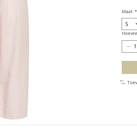
Maat:
*
Hoeveel
Toev