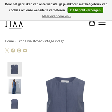
Door het gebruiken van onze website, ga je akkoord met het gebruik van
cookies om onze website te verbeteren.
Dit bericht verbergen
Voor 14.00 uur besteld, vandaag verstuurd | Gratis verzending vanaf € 75
Meer over cookies »
Winkelwa
Home
/
Frode waistcoat Vintage indigo
Product image slideshow Items