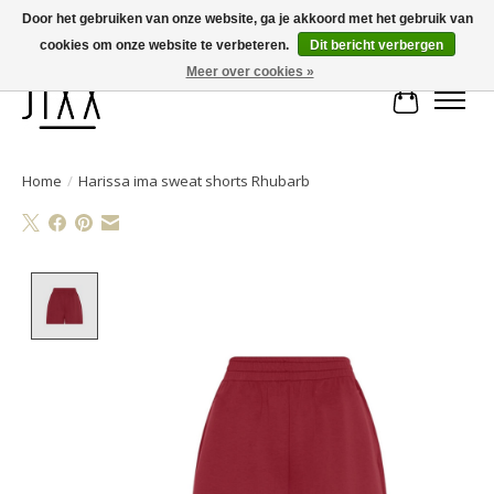
Door het gebruiken van onze website, ga je akkoord met het gebruik van
cookies om onze website te verbeteren.
Dit bericht verbergen
Voor 14.00 uur besteld, vandaag verstuurd | Gratis verzending vanaf € 75
Meer over cookies »
Winkelwa
Home
/
Harissa ima sweat shorts Rhubarb
Product image slideshow Items