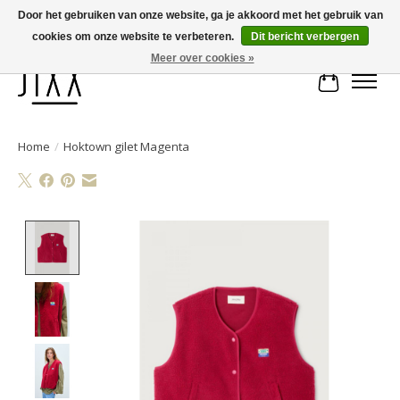
Door het gebruiken van onze website, ga je akkoord met het gebruik van
cookies om onze website te verbeteren.
Dit bericht verbergen
Voor 14.00 uur besteld, vandaag verstuurd | Gratis verzending vanaf € 75
Meer over cookies »
Winkelwa
Home
/
Hoktown gilet Magenta
Product image slideshow Items