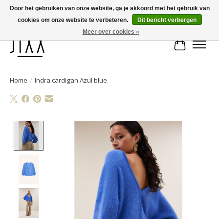
Door het gebruiken van onze website, ga je akkoord met het gebruik van
cookies om onze website te verbeteren.
Dit bericht verbergen
Voor 14.00 uur besteld, vandaag verstuurd | Gratis verzending vanaf € 75
Meer over cookies »
Winkelwa
Home
/
Indra cardigan Azul blue
Product image slideshow Items